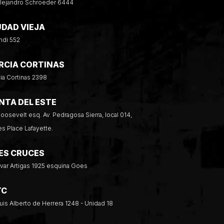
Alejandro Schroeder 6444
UDAD VIEJA
ndi 552
RCIA CORTINAS
ia Cortinas 2398
NTA DEL ESTE
Roosevelt esq. Av. Pedragosa Sierra, local 014,
es Place Lafayette.
ES CRUCES
var Artigas 1925 esquina Goes
TC
Luis Alberto de Herrera 1248 - Unidad 18