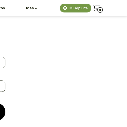
ros
Más
MiDepiLife
0