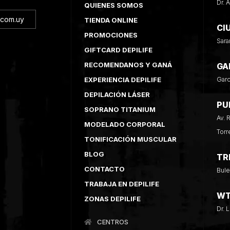
Dr. 
QUIENES SOMOS
.com.uy
TIENDA ONLINE
CI
PROMOCIONES
Sara
GIFTCARD DEPILIFE
RECOMENDANOS Y GANÁ
GA
EXPERIENCIA DEPILIFE
Garc
DEPILACIÓN LÁSER
PU
SOPRANO TITANIUM
Av. 
MODELADO CORPORAL
Torr
TONIFICACIÓN MUSCULAR
BLOG
TR
CONTACTO
Bule
TRABAJA EN DEPILIFE
W
ZONAS DEPILIFE
Dr. 
CENTROS