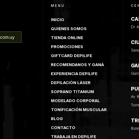
MENÚ
CE
CA
INICIO
Dr. 
QUIENES SOMOS
.com.uy
TIENDA ONLINE
CI
PROMOCIONES
Sara
GIFTCARD DEPILIFE
RECOMENDANOS Y GANÁ
GA
EXPERIENCIA DEPILIFE
Garc
DEPILACIÓN LÁSER
PU
SOPRANO TITANIUM
Av. 
MODELADO CORPORAL
Torr
TONIFICACIÓN MUSCULAR
BLOG
TR
CONTACTO
Bule
TRABAJA EN DEPILIFE