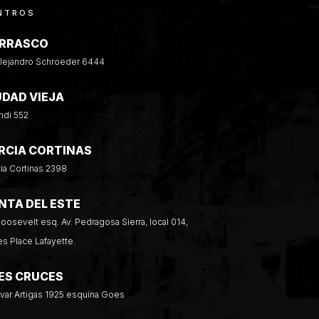
NTROS
RRASCO
Alejandro Schroeder 6444
UDAD VIEJA
ndi 552
RCIA CORTINAS
ia Cortinas 2398
NTA DEL ESTE
Roosevelt esq. Av. Pedragosa Sierra, local 014,
es Place Lafayette.
ES CRUCES
var Artigas 1925 esquina Goes