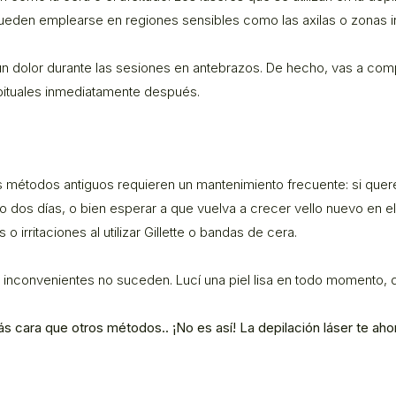
eden emplearse en regiones sensibles como las axilas o zonas i
n dolor durante las sesiones en antebrazos. De hecho, vas a comp
bituales inmediatamente después.
ros métodos antiguos requieren un mantenimiento frecuente: si quere
o o dos días, o bien esperar a que vuelva a crecer vello nuevo en 
 o irritaciones al utilizar Gillette o bandas de cera.
s inconvenientes no suceden. Lucí una piel lisa en todo momento, d
s cara que otros métodos.. ¡No es así! La depilación láser te ahor