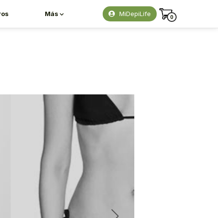
ros
Más
MiDepiLife
0